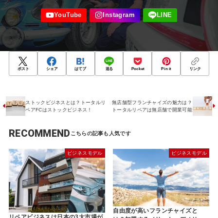
ポスト
シェア
はてブ
送る
Pocket
Pin it
リンク
ストックビジネスとは？トータルリ
無店舗型フランチャイズの魅力は？
ペアFCはストックビジネス！
トータルリペアは無店舗で開業可能
RECOMMEND
ビジネスモデル
ビジネスモデル
自由度が高いフランチャイズと
リペアビジネスは日本の3大市場が