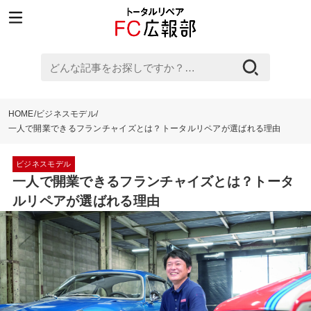
ど
ん
な
HOME
ビジネスモデル
記
一人で開業できるフランチャイズとは？トータルリペアが選ばれる理由
事
ビジネスモデル
を
一人で開業できるフランチャイズとは？トータ
お
ルリペアが選ばれる理由
探
し
で
す
か？