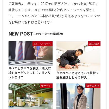
広報担当の山田です。2017年に新卒入社してから4つの部署を
経験しています。今までの経験と社内ネットワークを活かし
て、トータルリペアFC本部社員の顔が見えるようなコンテンツ
をお届けできればと思います！
NEW POST
ビジネスモデル
誕生秘話
リペアビジネスを解説！法人市
場をターゲットにしているメリ
住宅リペアとはどういう技術？
ットとは？
誕生秘話とともに解説！
サポート
舞台の裏側