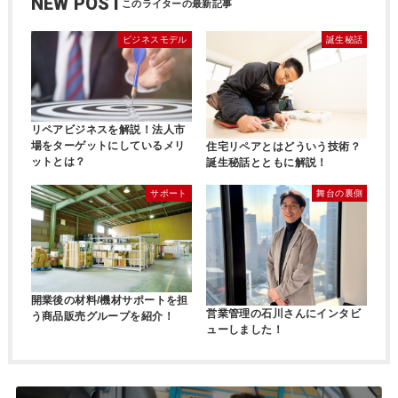
NEW POST
ビジネスモデル
誕生秘話
リペアビジネスを解説！法人市
場をターゲットにしているメリ
住宅リペアとはどういう技術？
ットとは？
誕生秘話とともに解説！
サポート
舞台の裏側
開業後の材料/機材サポートを担
営業管理の石川さんにインタビ
う商品販売グループを紹介！
ューしました！