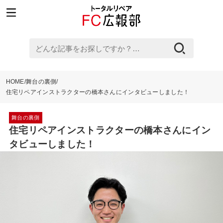
ど
ん
な
HOME
舞台の裏側
記
住宅リペアインストラクターの橋本さんにインタビューしました！
事
舞台の裏側
を
住宅リペアインストラクターの橋本さんにイン
お
タビューしました！
探
し
で
す
か？