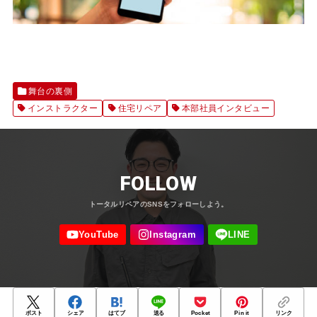
舞台の裏側
インストラクター
住宅リペア
本部社員インタビュー
FOLLOW
ポスト
シェア
はてブ
送る
Pocket
Pin it
リンク