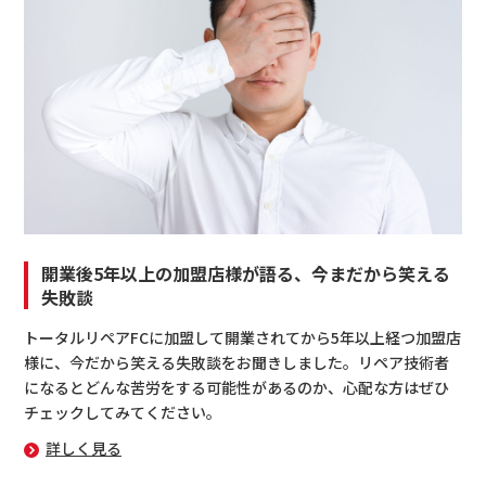
開業後5年以上の加盟店様が語る、今まだから笑える
失敗談
トータルリペアFCに加盟して開業されてから5年以上経つ加盟店
様に、今だから笑える失敗談をお聞きしました。リペア技術者
になるとどんな苦労をする可能性があるのか、心配な方はぜひ
チェックしてみてください。
詳しく見る