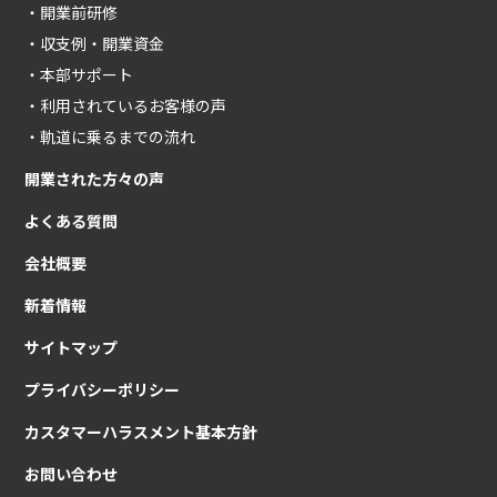
開業前研修
収支例・開業資金
本部サポート
利用されているお客様の声
軌道に乗るまでの流れ
開業された方々の声
よくある質問
会社概要
新着情報
サイトマップ
プライバシーポリシー
カスタマーハラスメント基本方針
お問い合わせ